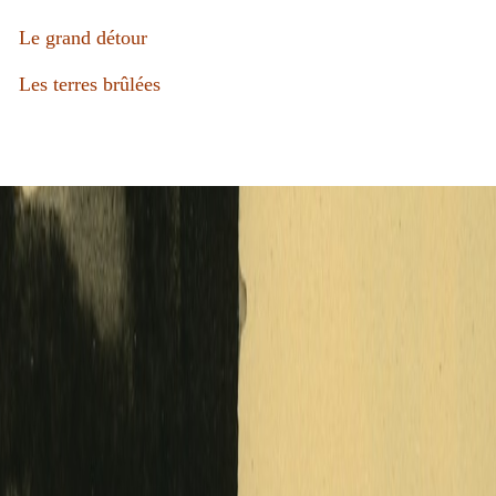
Le grand détour
Les terres brûlées