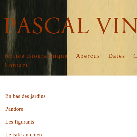
Notice Biographique
Aperçus
Dates
C
Contact
En bas des jardins
Pandore
Les figurants
Le café au chien